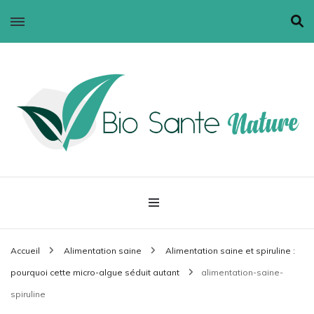
Bio santé nature
Accueil
Alimentation saine
Alimentation saine et spiruline :
pourquoi cette micro-algue séduit autant
alimentation-saine-
spiruline