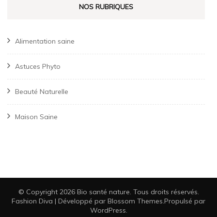
NOS RUBRIQUES
Alimentation saine
Astuces Phyto
Beauté Naturelle
Maison Saine
© Copyright 2026
Bio santé nature
. Tous droits réservés.
Fashion Diva | Développé par
Blossom Themes
.Propulsé par
WordPress
.