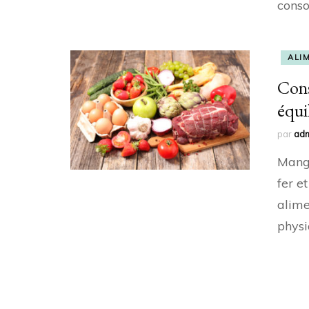
conso
ALI
Cons
équi
par
ad
Mange
fer e
alime
physi