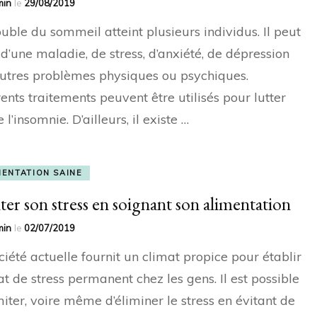
min
le
29/08/2019
ouble du sommeil atteint plusieurs individus. Il peut
 d’une maladie, de stress, d’anxiété, de dépression
autres problèmes physiques ou psychiques.
rents traitements peuvent être utilisés pour lutter
 l’insomnie. D’ailleurs, il existe …
MENTATION SAINE
ter son stress en soignant son alimentation
min
le
02/07/2019
ciété actuelle fournit un climat propice pour établir
at de stress permanent chez les gens. Il est possible
miter, voire même d’éliminer le stress en évitant de