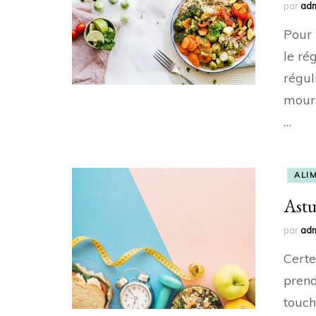
par
ad
Pour 
le ré
régul
mouri
…
ALI
Astu
par
ad
Certe
prend
touch