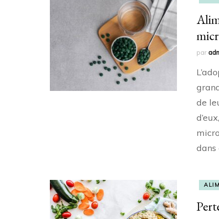
Alim
micr
par
ad
L’ado
grand
de le
d’eux
micro
dans 
ALI
Pert