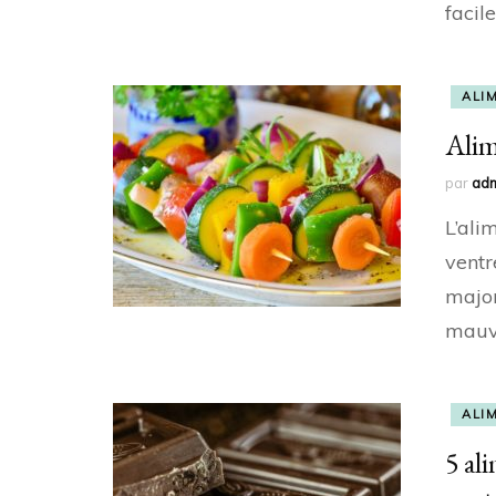
facile
ALI
Alim
par
ad
L’ali
ventr
major
mauv
ALI
5 al