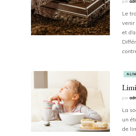
par
ad
Le tr
venir
et d’
Diffé
contre
ALI
Limi
par
ad
La so
un ét
de li