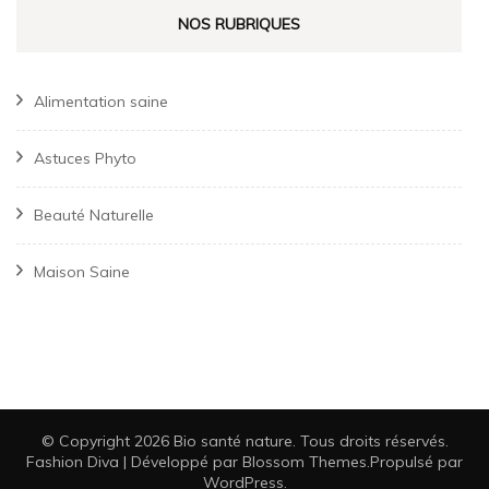
NOS RUBRIQUES
Alimentation saine
Astuces Phyto
Beauté Naturelle
Maison Saine
© Copyright 2026
Bio santé nature
. Tous droits réservés.
Fashion Diva | Développé par
Blossom Themes
.Propulsé par
WordPress
.