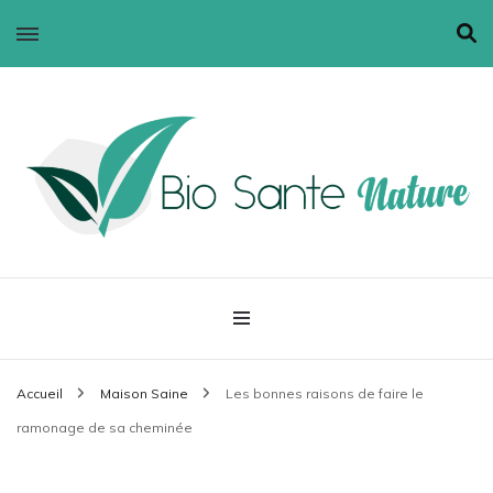
Bio santé nature
Accueil
Maison Saine
Les bonnes raisons de faire le
ramonage de sa cheminée