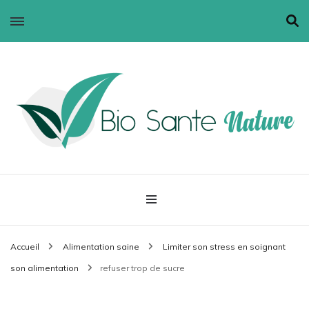
Bio santé nature
Accueil
Alimentation saine
Limiter son stress en soignant
son alimentation
refuser trop de sucre