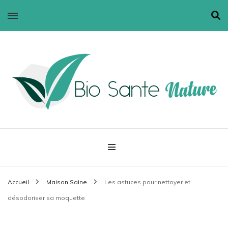
Bio santé nature
Accueil
Maison Saine
Les astuces pour nettoyer et
désodoriser sa moquette